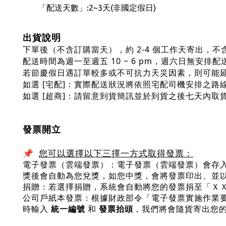
「配送天數」:2~3天(非國定假日)
出貨說明
下單後（不含訂購當天），約 2-4 個工作天寄出，不
配送時間為週一至週五 10 ~ 6 pm，週六日無安排配
若節慶假日遇訂單較多或不可抗力天災因素，則可能
如選 [宅配]：實際配送狀況將依照宅配司機安排之路
如選 [超商]：請留意到貨簡訊並於到貨之後七天內
發票開立
您可以選擇以下三擇一方式取得發票：
📌
電子發票（雲端發票）：​電子發票（雲端發票）會存入我
獎後會自動為您兌獎，如您中獎，會將發票印出、並
捐贈：若選擇捐贈，系統會自動將您的發票捐至「Ｘ
公司戶紙本發票：根據財政部令「電子發票實施作業要點」
時輸入
統一編號
和
發票抬頭
，我們將會隨貨寄出您