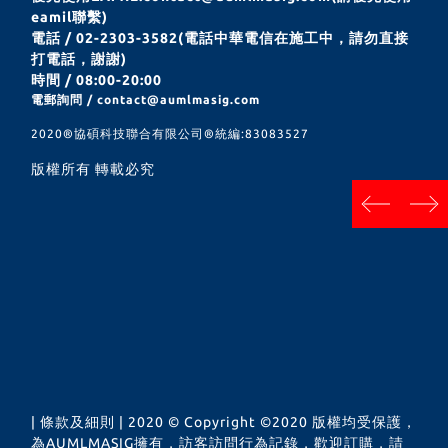
eamil聯繫)
電話 / 02-2303-3582(電話中華電信在施工中，請勿直接
打電話，謝謝)
時間 / 08:00-20:00
電郵詢問 / contact@aumlmasig.com
2020®︎協碩科技聯合有限公司®︎統編:83083527
版權所有 轉載必究
next
prev
| 條款及細則 | 2020 © Copyright ©2020 版權均受保護，
為AUMLMASIG擁有，訪客訪問行為記錄，歡迎訂購，請