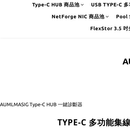
Type-C HUB 商品池
USB TYPE-C
NetForge NIC 商品池
Poo
FlexStor 3.
A
AUMLMASIG Type-C HUB 一鍵診斷器
TYPE-C 多功能