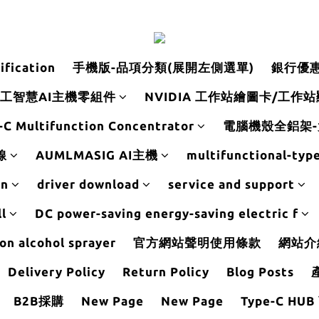
ification
手機版-品項分類(展開左側選單)
銀行優
工智慧AI主機零組件
NVIDIA 工作站繪圖卡/工作
C Multifunction Concentrator
電腦機殼全鋁架
線
AUMLMASIG AI主機
multifunctional-typ
on
driver download
service and support
l
DC power-saving energy-saving electric f
on alcohol sprayer
官方網站聲明使用條款
網站介
Delivery Policy
Return Policy
Blog Posts
B2B採購
New Page
New Page
Type-C HU