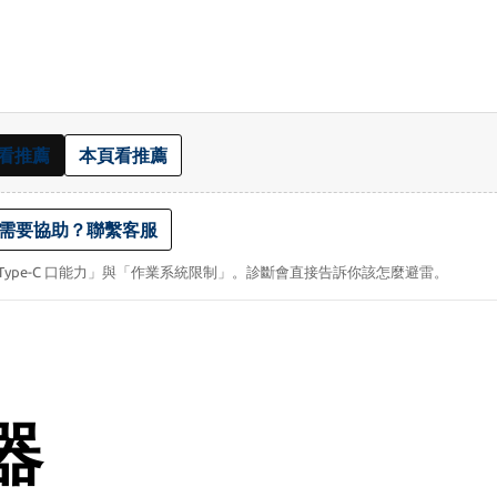
看推薦
本頁看推薦
需要協助？聯繫客服
Type-C 口能力」與「作業系統限制」。診斷會直接告訴你該怎麼避雷。
器