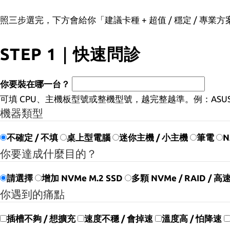
照三步選完，下方會給你「建議卡種 + 超值 / 穩定 / 專業方
STEP 1｜快速問診
你要裝在哪一台？
可填 CPU、主機板型號或整機型號，越完整越準。例：ASUS Z79
機器類型
不確定 / 不填
桌上型電腦
迷你主機 / 小主機
筆電
N
你要達成什麼目的？
請選擇
增加 NVMe M.2 SSD
多顆 NVMe / RAID / 
你遇到的痛點
插槽不夠 / 想擴充
速度不穩 / 會掉速
溫度高 / 怕降速