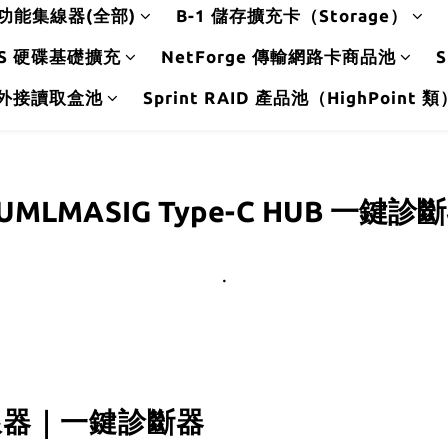
 多功能集線器(全部)
B-1 儲存擴充卡（Storage）
l S 硬碟基礎擴充
NetForge 傳輸網路卡商品池
S
5 吋外接讀取盒池
Sprint RAID 產品池（HighPoint 類
UMLMASIG Type-C HUB 一鍵診
.
集線器｜一鍵診斷器