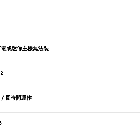
 筆電或迷你主機無法裝
2
控 / 長時間運作
他