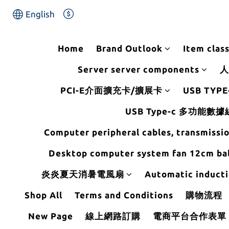
English
Home
Brand Outlook
Item class
Server server components
人
PCI-E介面擴充卡/擴展卡
USB TYPE-
USB Type-c 多功能數據
Computer peripheral cables, transmissi
Desktop computer system fan 12cm bal
炎炎夏天消暑電風扇
Automatic inducti
Shop All
Terms and Conditions
購物流程
New Page
線上網路訂購
電商平台合作表單