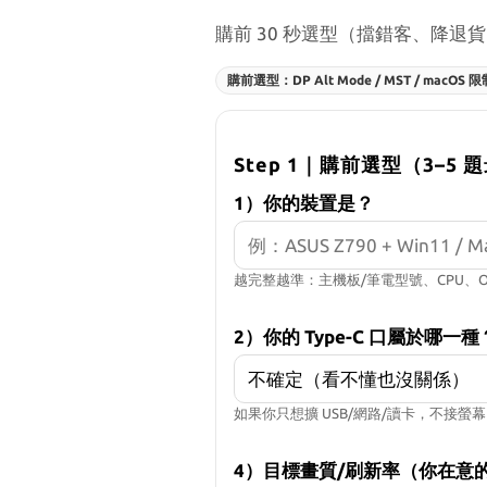
購前 30 秒選型（擋錯客、降退
購前選型：DP Alt Mode / MST / macOS 限
Step 1｜購前選型（3–5
1）你的裝置是？
越完整越準：主機板/筆電型號、CPU、O
2）你的 Type-C 口屬於哪一種
如果你只想擴 USB/網路/讀卡，不接
4）目標畫質/刷新率（你在意