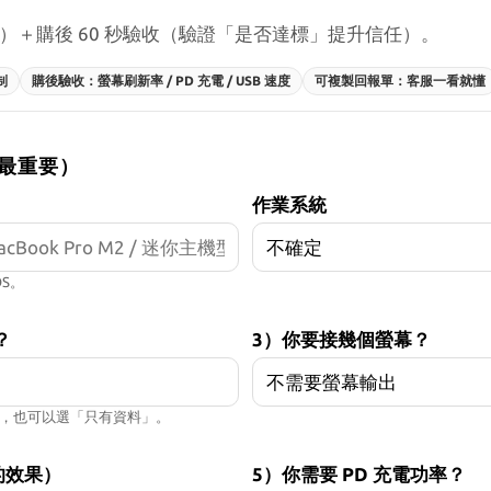
貨）＋購後 60 秒驗收（驗證「是否達標」提升信任）。
制
購後驗收：螢幕刷新率 / PD 充電 / USB 速度
可複製回報單：客服一看就懂
 題最重要）
作業系統
S。
？
3）你要接幾個螢幕？
螢幕，也可以選「只有資料」。
的效果）
5）你需要 PD 充電功率？