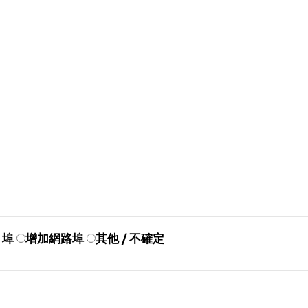
 埠
增加網路埠
其他 / 不確定