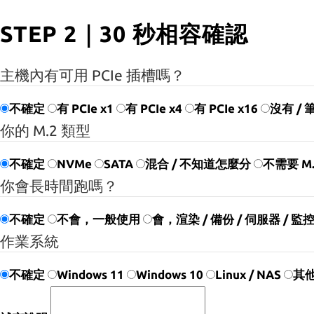
STEP 2｜30 秒相容確認
主機內有可用 PCIe 插槽嗎？
不確定
有 PCIe x1
有 PCIe x4
有 PCIe x16
沒有 /
你的 M.2 類型
不確定
NVMe
SATA
混合 / 不知道怎麼分
不需要 M.
你會長時間跑嗎？
不確定
不會，一般使用
會，渲染 / 備份 / 伺服器 / 監
作業系統
不確定
Windows 11
Windows 10
Linux / NAS
其