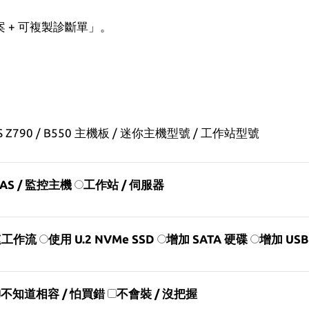
案 + 可複製診斷單」。
0 / B550 主機板 / 迷你主機型號 / 工作站型號
AS / 監控主機
工作站 / 伺服器
高速工作流
使用 U.2 NVMe SSD
增加 SATA 硬碟
增加 USB
不知道相容 / 怕買錯
不會裝 / 沒把握