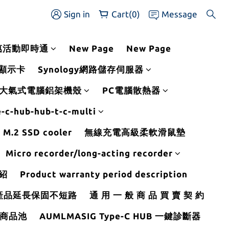
Sign in
Cart(0)
Message
惠活動即時通
New Page
New Page
站顯示卡
Synology網路儲存伺服器
-大氣式電腦鋁架機殼
PC電腦散熱器
e-c-hub-hub-t-c-multi
M.2 SSD cooler
無線充電高級柔軟滑鼠墊
Micro recorder/long-acting recorder
紹
Product warranty period description
產品延長保固不短路
通 用 一 般 商 品 買 賣 契 約
B 商品池
AUMLMASIG Type-C HUB 一鍵診斷器