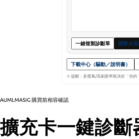
一鍵複製診斷單
開新分頁
下載中心（驅動／說明書）
※ 提醒：多螢幕/高刷新率取決於「你的 
AUMLMASIG 購買前相容確認
擴充卡一鍵診斷