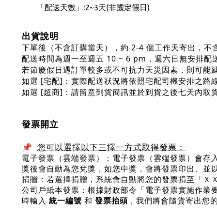
「配送天數」:2~3天(非國定假日)
出貨說明
下單後（不含訂購當天），約 2-4 個工作天寄出，不
配送時間為週一至週五 10 ~ 6 pm，週六日無安排配
若節慶假日遇訂單較多或不可抗力天災因素，則可能
如選 [宅配]：實際配送狀況將依照宅配司機安排之路
如選 [超商]：請留意到貨簡訊並於到貨之後七天內
發票開立
您可以選擇以下三擇一方式取得發票：
📌
電子發票（雲端發票）：​電子發票（雲端發票）會存入我
獎後會自動為您兌獎，如您中獎，會將發票印出、並
捐贈：若選擇捐贈，系統會自動將您的發票捐至「Ｘ
公司戶紙本發票：根據財政部令「電子發票實施作業要點」
時輸入
統一編號
和
發票抬頭
，我們將會隨貨寄出您