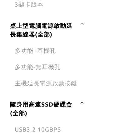
3顯卡版本
桌上型電腦電源啟動延
長集線器(全部)
多功能+耳機孔
多功能-無耳機孔
主機延長電源啟動按鍵
隨身用高速SSD硬碟盒
(全部)
USB3.2 10GBPS