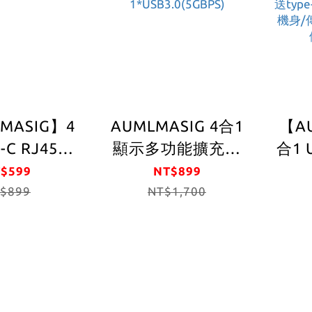
MASIG】4
AUMLMASIG 4合1
【A
-C RJ45擴
顯示多功能擴充集
合1 
｜3埠 USB
線器 4-in-1 HDMI
集線器
$599
NT$899
 Gen1｜
$899
+VGA 雙螢幕同顯隨
NT$1,700
H
bps｜鋁合金
身線 全金屬機身
U
2年質保)
4in1-HUB HDMI
Con
4K+VGA1080P
TYP
USB-PD輔助供電
入 
PDMAX100W
包