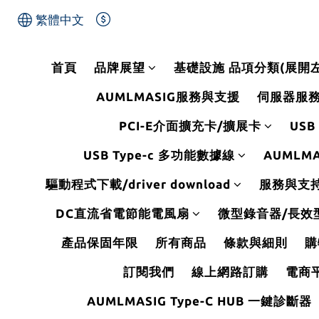
繁體中文
首頁
品牌展望
基礎設施 品項分類(展開
AUMLMASIG服務與支援
伺服器服
PCI-E介面擴充卡/擴展卡
USB
USB Type-c 多功能數據線
AUMLMA
驅動程式下載/driver download
服務與支持Se
DC直流省電節能電風扇
微型錄音器/長效
產品保固年限
所有商品
條款與細則
購
訂閱我們
線上網路訂購
電商
AUMLMASIG Type-C HUB 一鍵診斷器