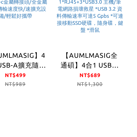
UMLMASIG】4
【AUMLMASIG全
USB-A擴充隨身
通碩】4合1 USB-A
 USB-A 4in1-
小型擴充網路RJ45
NT$499
NT$689
UB 全金屬機身
NT$989
隨身集線器 / USB
NT$1,300
SB3.2 gen1-
TYPE-A轉RJ45有線
nector 支持2種
網路適配器
E C /USB-A 輸
1000Mbp，鋁合金
線材黑色編織網
機身+內建大廠雙晶
覆耐用防刮 送
片