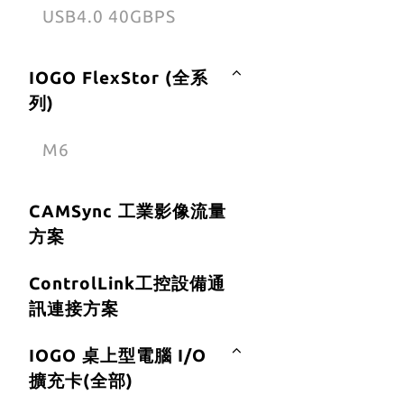
USB4.0 40GBPS
IOGO FlexStor (全系
列)
M6
CAMSync 工業影像流量
方案
ControlLink工控設備通
訊連接方案
IOGO 桌上型電腦 I/O
擴充卡(全部)