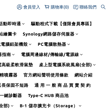
會員登入
購物車(0)
聯絡我們
活動即時通
驅動程式下載【僅限會員專區】
作站繪圖卡
Synology網路儲存伺服器
式電腦鋁架機殼
PC電腦散熱器
線器指南
電腦周邊線材/傳輸線/電源線
電高級柔軟滑鼠墊
桌上型電腦系統風扇(全部)
精噴霧器
官方網站聲明使用條款
網站介紹
延長保固不短路
通 用 一 般 商 品 買 賣 契 約
一鍵診斷器
Type-C HUB 商品池
全部)
B-1 儲存擴充卡（Storage）