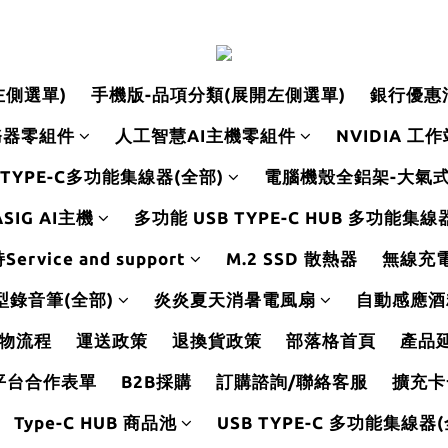
左側選單)
手機版-品項分類(展開左側選單)
銀行優惠
務器零組件
人工智慧AI主機零組件
NVIDIA 工
 TYPE-C多功能集線器(全部)
電腦機殼全鋁架-大氣
SIG AI主機
多功能 USB TYPE-C HUB 多功能集
rvice and support
M.2 SSD 散熱器
無線充
型錄音筆(全部)
炎炎夏天消暑電風扇
自動感應酒
物流程
運送政策
退換貨政策
部落格首頁
產品
平台合作表單
B2B採購
訂購諮詢/聯絡客服
擴充卡
Type-C HUB 商品池
USB TYPE-C 多功能集線器(