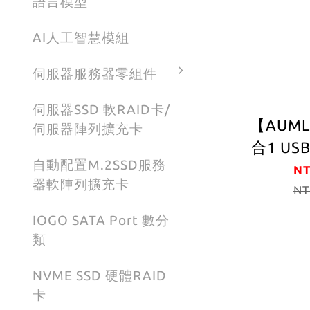
語言模型
AI人工智慧模組
伺服器服務器零組件
伺服器SSD 軟RAID卡/
【AUML
伺服器陣列擴充卡
合1 USB
自動配置M.2SSD服務
充集線器
NT
器軟陣列擴充卡
3.2
NT
1000M
IOGO SATA Port 數分
機身(
類
NVME SSD 硬體RAID
卡