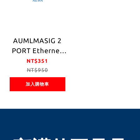
AUMLMASIG 2
PORT Ethernet
Adapters 小型/微
NT$351
型千兆網路分配
NT$950
器/寬帶網路 2埠設
加入購物車
備端分接器/連接
器 RJ45 適用:家庭
網路共享/辦公室
網路分配/安防監
控系統/商業場所