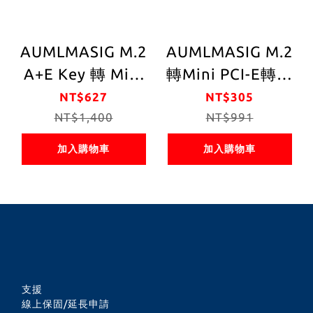
AUMLMASIG M.2
AUMLMASIG M.2
A+E Key 轉 Mini
轉Mini PCI-E轉接
PCI-E 延長線 Mini
卡｜支援Wi-Fi 6
NT$627
NT$305
PCI-E WIFI 網卡轉
NT$1,400
AX200藍牙功能｜
NT$991
接板
適用筆電與工業電
加入購物車
加入購物車
腦無線網卡升級
支援
線上保固/延長申請