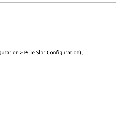
on > PCIe Slot Configuration)。
。
。