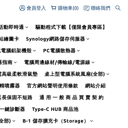
會員登入
購物車(0)
聯絡我們
活動即時通
驅動程式下載【僅限會員專區】
作站繪圖卡
Synology網路儲存伺服器
式電腦鋁架機殼
PC電腦散熱器
線器指南
電腦周邊線材/傳輸線/電源線
電高級柔軟滑鼠墊
桌上型電腦系統風扇(全部)
精噴霧器
官方網站聲明使用條款
網站介紹
延長保固不短路
通 用 一 般 商 品 買 賣 契 約
一鍵診斷器
Type-C HUB 商品池
全部)
B-1 儲存擴充卡（Storage）