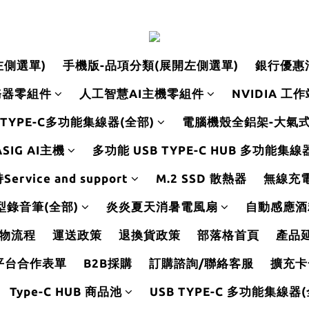
左側選單)
手機版-品項分類(展開左側選單)
銀行優惠
務器零組件
人工智慧AI主機零組件
NVIDIA 工
 TYPE-C多功能集線器(全部)
電腦機殼全鋁架-大氣
SIG AI主機
多功能 USB TYPE-C HUB 多功能集
rvice and support
M.2 SSD 散熱器
無線充
型錄音筆(全部)
炎炎夏天消暑電風扇
自動感應酒
物流程
運送政策
退換貨政策
部落格首頁
產品
平台合作表單
B2B採購
訂購諮詢/聯絡客服
擴充卡
Type-C HUB 商品池
USB TYPE-C 多功能集線器(