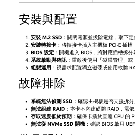
安裝與配置
安裝 M.2 SSD
：關閉電源並拔除電線，取下定位
安裝轉接卡
：將轉接卡插入主機板 PCI‑E 
BIOS 設定
：開機進入 BIOS，將對應插槽拆分為 x4×x4 或
系統啟動與確認
：重啟後使用「磁碟管理」或 `lsbl
組態運用
：視需求配置獨立磁碟或使用軟體 RAID 建立
故障排除
系統無法偵測 SSD
：確認主機板是否支援拆分並
無法組建 RAID
：本卡不內建硬體 RAID，需依賴作
存取速度低於預期
：確保卡插於直連 CPU 的 
無法從 NVMe SSD 開機
：確認 BIOS 啟用 U