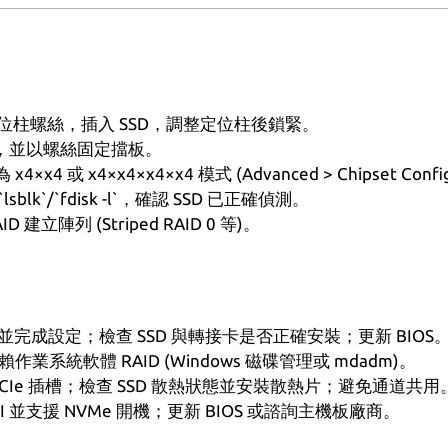
柱螺絲，插入 SSD，調整定位柱後鎖緊。
插槽，並以螺絲固定擋板。
 x4×x4×x4×x4 模式 (Advanced > Chipset Configurati
k`/`fdisk -l`，確認 SSD 已正確偵測。
陣列 (Striped RAID 0 等)。
完成設定；檢查 SSD 與轉接卡是否正確安裝；更新 BIOS
業系統軟體 RAID (Windows 磁碟管理或 mdadm)。
PCIe 插槽；檢查 SSD 散熱狀態並安裝散熱片；避免通道共用
EFI 並支援 NVMe 開機；更新 BIOS 或諮詢主機板廠商。