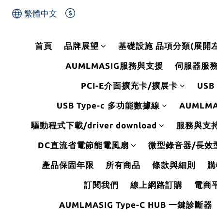
繁體中文
首頁
品牌展望
基礎設施 品項分類(展開
AUMLMASIG服務與支援
伺服器服
PCI-E介面擴充卡/擴展卡
USB
USB Type-c 多功能數據線
AUMLMA
驅動程式下載/driver download
服務與支持Se
DC直流省電節能電風扇
微型錄音器/長效
產品保固年限
所有商品
條款與細則
購
訂閱我們
線上網路訂購
電商
AUMLMASIG Type-C HUB 一鍵診斷器