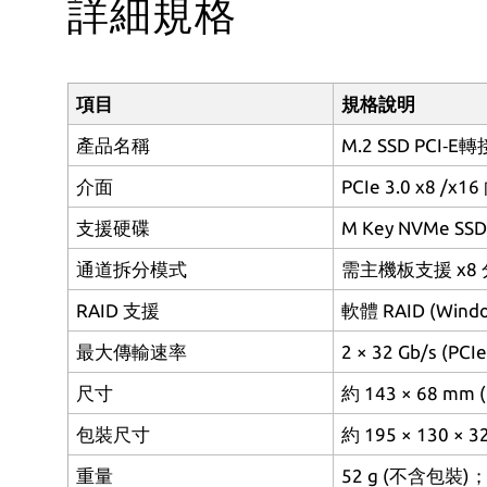
詳細規格
項目
規格說明
產品名稱
M.2 SSD PCI‑E轉
介面
PCIe 3.0 x8 /x
支援硬碟
M Key NVMe SS
通道拆分模式
需主機板支援 x8 分
RAID 支援
軟體 RAID (Windo
最大傳輸速率
2 × 32 Gb/s (PC
尺寸
約 143 × 68 m
包裝尺寸
約 195 × 130 × 
重量
52 g (不含包裝)；