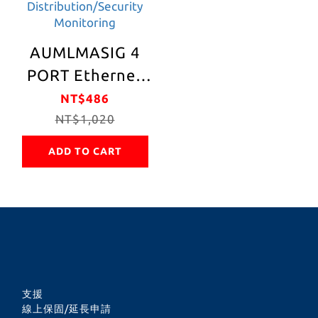
AUMLMASIG 4
PORT Ethernet
Adapters
NT$486
Small/Micro
NT$1,020
Gigabit Network
ADD TO CART
Splitter/Broadband
Network 4-port
Device Side
Splitter/Connector
RJ45 Applicable:
Home Network
支援
Sharing/Office
線上保固/延長申請