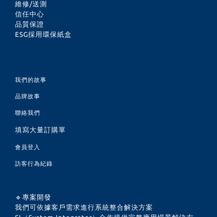
Network
維修/送測
信任中心
Distribution/Security
品質保證
Monitoring
ESG採用環保紙盒
System/Commercial
Place
Application/Network
我們的故事
game
品牌故事
聯絡我們
填寫大量訂購單
會員登入
訪客行為紀錄
🔹專案開發
我們可依據客戶需求進行系統整合解決方案