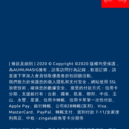
next
prev
| 條款及細則 | 2020 © Copyright ©2020 版權均受保護，
為AUMLMASIG擁有，訪客訪問行為記錄，歡迎訂購，請
直接下單加入會員領取優惠卷折扣回饋活動。
我們致力於保護您的個人隱私和支付安全，網站使用 SSL
加密技術，確保您的數據安全。 接受的付款方式：信用卡
分期，支援銀行有：台新、國泰、凱基、聯邦、中信、玉
山、永豐、星展。信用卡轉帳、信用卡單筆一次性付款、
Apple Pay、銀行轉帳、公司B2B轉帳(富邦)、Visa、
MasterCard、PayPal、轉帳支付、貨到付款 7-11/全家便
利商店、中租 - zingala銀角零卡分期等