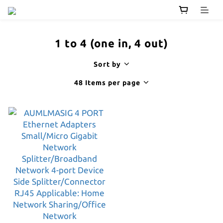
1 to 4 (one in, 4 out)
Sort by
48 Items per page