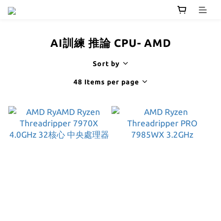
AI訓練 推論 CPU- AMD
Sort by
48 Items per page