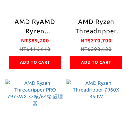
AMD RyAMD
AMD Ryzen
Ryzen
Threadripper
Threadripper
PRO 7985WX
NT$89,700
NT$270,700
7970X 4.0GHz 32
NT$116,610
NT$298,620
3.2GHz
核心 中央處理器
ADD TO CART
ADD TO CART