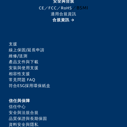
安全與合規
／BSMI
CE／FCC／RoHS
適用合規資訊
合規資訊 →
支援
線上保固/延長申請
維修/送測
產品文件與下載
安裝與使用支援
相容性支援
常見問題 FAQ
符合ESG採用環保紙盒
信任與保障
信任中心
安全與法規合規
品質保證與長期保固
資料安全與隱私