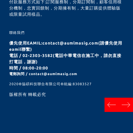
付款服務方式如下:訂閱服務制，分期訂閱制，顧客信用積
分機制，忠實回饋制，分期擁有制，大量訂購提供體驗版
或限量試用樣品。
聯絡我們
優先使用EAMIL:contact@aumlmasig.com(請優先使用
eamil聯繫)
電話 / 02-2303-3582(電話中華電信在施工中，請勿直接
打電話，謝謝)
時間 / 08:00-20:00
電郵詢問 / contact@aumlmasig.com
2020®︎協碩科技聯合有限公司®︎統編:83083527
版權所有 轉載必究
next
prev