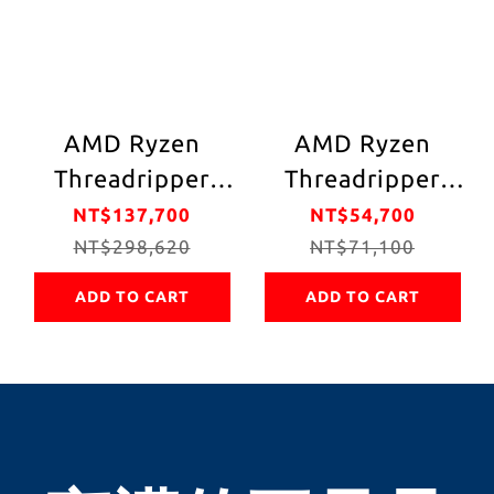
AMD Ryzen
AMD Ryzen
Threadripper
Threadripper
PRO 7975WX 32
7960X 350W
NT$137,700
NT$54,700
核/64緒 處理器
NT$298,620
NT$71,100
ADD TO CART
ADD TO CART