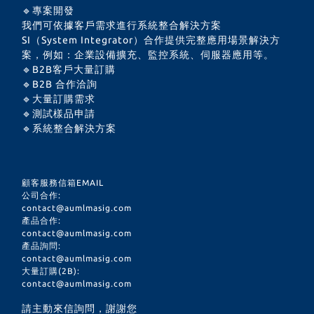
motherboard. It
🔹專案開發
can be adapted
我們可依據客戶需求進行系統整合解決方案
SI（System Integrator）合作提供完整應用場景解決方
to the back clip
案，例如：企業設備擴充、監控系統、伺服器應用等。
and magnetic
🔹B2B客戶大量訂購
🔹B2B 合作洽詢
radiator. Built-in
🔹大量訂購需求
magnetic suction
🔹測試樣品申請
🔹系統整合解決方案
ring and
Composite
material uses
顧客服務信箱EMAIL
公司合作:
solid thermal
contact@aumlmasig.com
產品合作:
conductive
contact@aumlmasig.com
adhesive which
產品詢問:
contact@aumlmasig.com
can be reused
大量訂購(2B):
contact@aumlmasig.com
and works well
請主動來信詢問，謝謝您