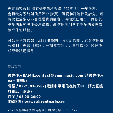
with mobile
phone radiators.
忠實顧客會員:擁有優惠價格與產品保質延長一年服務。
會員積分系統與信用評分:購買、退貨和評論行為計分。退
貨次數過多或不合理退貨的顧客，將扣減信用分，降低其
享受的服務減少優惠價格。高信用者則享受更多的優惠價
格或保值服務。
付款服務方式如下:訂閱服務制，分期訂閱制，顧客信用積
分機制，忠實回饋制，分期擁有制，大量訂購提供體驗版
或限量試用樣品。
聯絡我們
優先使用EAMIL:contact@aumlmasig.com(請優先使用
eamil聯繫)
電話 / 02-2303-3582(電話中華電信在施工中，請勿直接
打電話，謝謝)
時間 / 08:00-20:00
電郵詢問 / contact@aumlmasig.com
2020®︎協碩科技聯合有限公司®︎統編:83083527