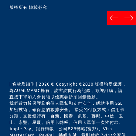
版權所有 轉載必究
next
prev
| 條款及細則 | 2020 © Copyright ©2020 版權均受保護，
為AUMLMASIG擁有，訪客訪問行為記錄，歡迎訂購，請
直接下單加入會員領取優惠卷折扣回饋活動。
我們致力於保護您的個人隱私和支付安全，網站使用 SSL
加密技術，確保您的數據安全。 接受的付款方式：信用卡
分期，支援銀行有：台新、國泰、凱基、聯邦、中信、玉
山、永豐、星展。信用卡轉帳、信用卡單筆一次性付款、
Apple Pay、銀行轉帳、公司B2B轉帳(富邦)、Visa、
MasterCard、PayPal、轉帳支付、貨到付款 7-11/全家便