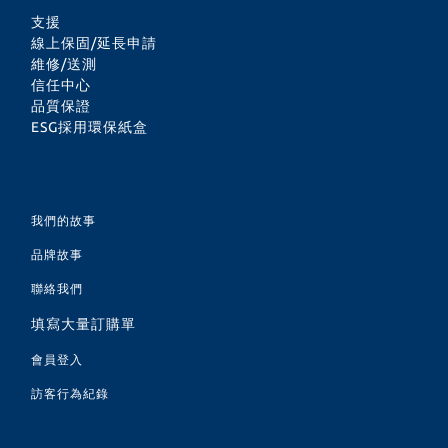
tablets to
operation,
RGB LED High-
支援
increase the
colorful LED, 7-
speed and
線上保固/延長申請
conduction area
維修/送測
blade fan
powerful wind
信任中心
and accelerate
brushless motor
adopts 7-blade
品質保證
the heat
ESG採用環保紙盒
brushless fan
dissipation
motor
speed. The
我們的故事
mobile
phone/tablet can
品牌故事
be used to cool
聯絡我們
down the mobile
填寫大量訂購單
phone’s heat-
會員登入
conducting
訪客行為紀錄
aluminum alloy