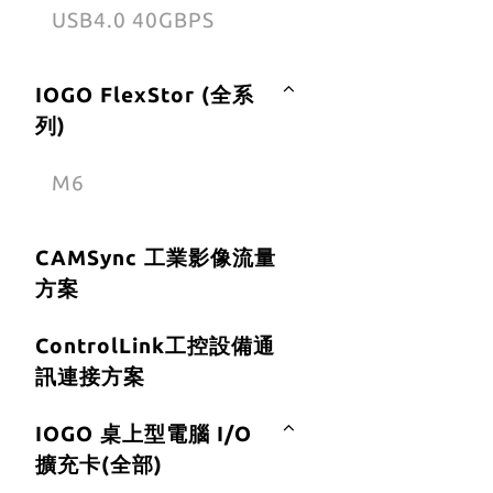
USB4.0 40GBPS
IOGO FlexStor (全系
列)
M6
CAMSync 工業影像流量
方案
ControlLink工控設備通
訊連接方案
IOGO 桌上型電腦 I/O
擴充卡(全部)