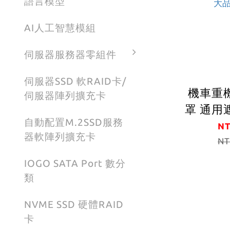
語言模型
AI人工智慧模組
伺服器服務器零組件
伺服器SSD 軟RAID卡/
機車重
伺服器陣列擴充卡
罩 通用遮
自動配置M.2SSD服務
於擴充手
NT
器軟陣列擴充卡
曬 保護手機保護電
NT
池 遮小雨 下小
IOGO SATA Port 數分
不擋視線
類
直射手機 減少
NVME SSD 硬體RAID
高溫 替
卡
上保護罩