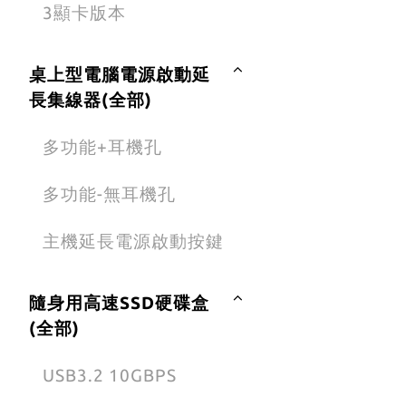
3顯卡版本
桌上型電腦電源啟動延
長集線器(全部)
多功能+耳機孔
多功能-無耳機孔
主機延長電源啟動按鍵
隨身用高速SSD硬碟盒
(全部)
USB3.2 10GBPS