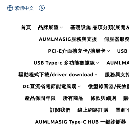
繁體中文
首頁
品牌展望
基礎設施 品項分類(展開
AUMLMASIG服務與支援
伺服器服
PCI-E介面擴充卡/擴展卡
USB
USB Type-c 多功能數據線
AUMLMA
驅動程式下載/driver download
服務與支持Se
DC直流省電節能電風扇
微型錄音器/長效
產品保固年限
所有商品
條款與細則
購
訂閱我們
線上網路訂購
電商
AUMLMASIG Type-C HUB 一鍵診斷器