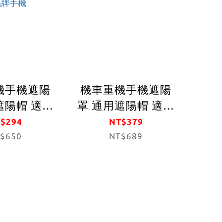
機手機遮陽
機車重機手機遮陽
陽帽 適用
罩 通用遮陽帽 適用
機支架 防
於擴充手機支架 防
$294
NT$379
$650
曬 保護手機保護電
NT$689
雨也
池 遮小雨 下小雨也
 避免陽光
不擋視線 避免陽光
手機
直射手機 減少手機
你的手機裝
高溫 替你的手機裝
 適用各大
上保護罩