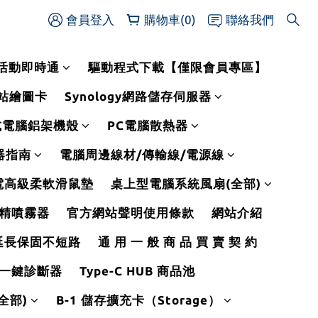
會員登入
購物車(0)
聯絡我們
活動即時通
驅動程式下載【僅限會員專區】
作站繪圖卡
Synology網路儲存伺服器
式電腦鋁架機殼
PC電腦散熱器
線器指南
電腦周邊線材/傳輸線/電源線
電高級柔軟滑鼠墊
桌上型電腦系統風扇(全部)
精噴霧器
官方網站聲明使用條款
網站介紹
延長保固不短路
通 用 一 般 商 品 買 賣 契 約
一鍵診斷器
Type-C HUB 商品池
全部)
B-1 儲存擴充卡（Storage）