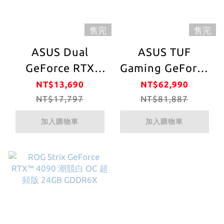
售完
售完
ASUS Dual
ASUS TUF
GeForce RTX
Gaming GeForce
4060 Ti OC
RTX™ 4090 OC 超
NT$13,690
NT$62,990
Overclocked
NT$17,797
頻版 24GB
NT$81,887
Edition 8GB
GDDR6X
加入購物車
加入購物車
GDDR6