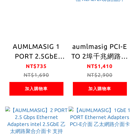
用/工作站 暢快穩
定性能強 極速上網
低延遲 網速最高
2500Mbps 遊戲電
競/高網速/影音傳
AUMLMASIG 1
aumlmasig PCI-E
輸快 NAS/伺服器/
PORT 2.5GbE
TO 2埠千兆網路介
電競/家用高速網
network
面卡 2 PORT
NT$735
NT$1,410
路
interface card
NT$1,690
Ethernet
NT$2,900
intel 2.5GBPS
Adapters 2組 RJ-
加入購物車
加入購物車
I225 網路介面卡
45插槽 適用:用家
桌上型電腦
庭/工業/伺服器/辦
2.5GGBPS 高速網
公室/單機 傳輸頻
卡 獨立網卡
寬5.0 GT/s PCI-
Ex1插槽 REALTEK