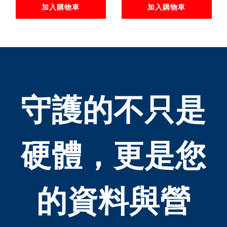
Intel 乙太網路聚
Gbps伺服器網路
加入購物車
加入購物車
合網路介面卡 用於
介面卡 適用:虛擬
windows
機/工業/伺服器/路
server/LINUX/Vmware
由器/AI，4組RJ-
2PORT RJ-45插槽
45插
適用:企業IT/工作
槽/2.5Gbps*4
守護的不只是
站/NAS/資料中心/
REALTEK 網路晶
虛擬中心/ 高速網
片最大頻寬
路/資料庫/人工智
10GBPS，
硬體，更是您
慧/雲端運算/伺服
器
的資料與營