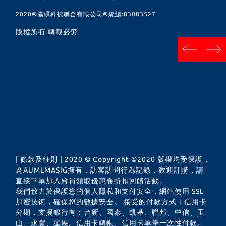
2020®︎協碩科技聯合有限公司®︎統編:83083527
版權所有 轉載必究
next
prev
| 條款及細則 | 2020 © Copyright ©2020 版權均受保護，
為AUMLMASIG擁有，訪客訪問行為記錄，歡迎訂購，請
直接下單加入會員領取優惠卷折扣回饋活動。
我們致力於保護您的個人隱私和支付安全，網站使用 SSL
加密技術，確保您的數據安全。 接受的付款方式：信用卡
分期，支援銀行有：台新、國泰、凱基、聯邦、中信、玉
山、永豐、星展。信用卡轉帳、信用卡單筆一次性付款、