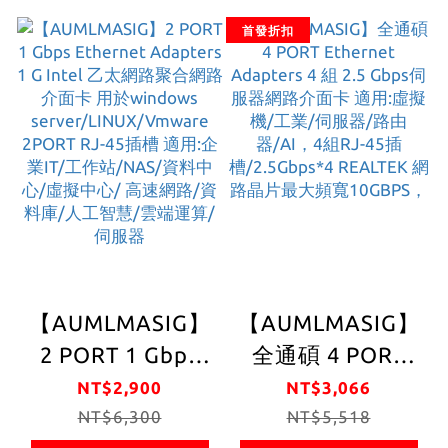
windows
server/LINUX/Vmwa
首發折扣
server/LINUX/VMware
1 PORT RJ-45插
1 PORT RJ-45插
槽 適用:企業IT/工
槽 適用企業IT/工
作站/NAS/資料中
作站/NAS/資料中
心/虛擬中心/ 高速
心/虛擬中心/高速
網路/資料庫/人工
網路/資料庫速度
智慧/雲端運算/伺
提供高達2.5Gbps
服器
【AUMLMASIG】
【AUMLMASIG】
2 PORT 1 Gbps
全通碩 4 PORT
Ethernet
Ethernet
NT$2,900
NT$3,066
Adapters 1 G
NT$6,300
Adapters 4 組 2.5
NT$5,518