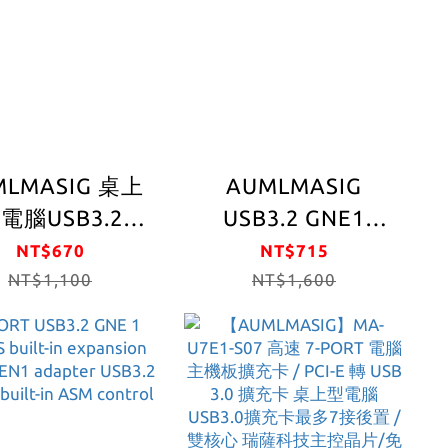
號/獨立通道電
視器，攝像頭，VR
容訊號完整
遊戲，工業應用
LMASIG 桌上
AUMLMASIG
電腦USB3.2
USB3.2 GNE1
1 4 PORT 擴充
TYPE-C*1
NT$670
NT$715
NT$1,100
轉換卡
+USB3.0*2 後置轉
NT$1,600
接卡