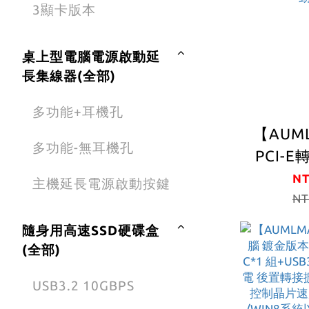
3顯卡版本
桌上型電腦電源啟動延
長集線器(全部)
多功能+耳機孔
【AUM
多功能-無耳機孔
PCI-
個USB 
NT
主機延長電源啟動按鍵
USB
NT
/USB3.
隨身用高速SSD硬碟盒
卡礦機
(全部)
幣/WIN1
USB3.2 10GBPS
免驅