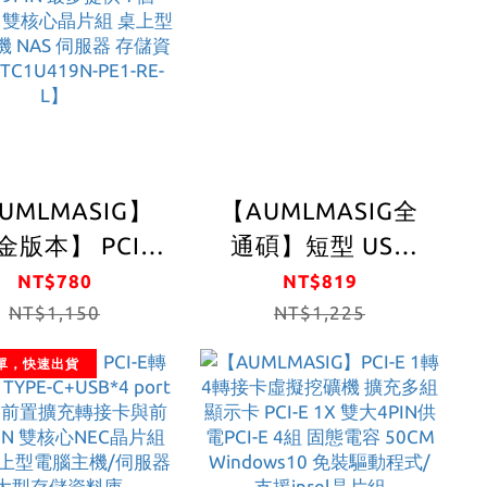
非常方便
UMLMASIG】
【AUMLMASIG全
版本】 PCI-E
通碩】短型 USB
金接頭 USB3.0
Type-
NT$780
NT$819
NT$1,150
TYPE-
C*1+USB3.0*1+19PIN
NT$1,225
USB*4+19PIN(USB3.0x2)*1
(USB3.0*2)前置轉
單，快速出貨
 擴充卡前置擴充
接擴充短卡
卡與前置19PIN
最多提供 7個