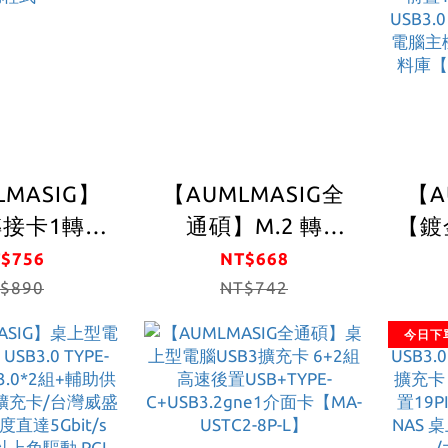
據機、印表機、掃
描器支持多種操作
系統 桌機 ，伺服
器， 工作站，資料
庫
LMASIG】
【AUMLMASIG全
【A
E轉接卡1轉4
通碩】M.2 轉
【鍍金
/PCI-E轉
USB3.0 前置 19PIN
轉 鍍
$756
NT$668
 插槽1轉4
$890
轉接卡 / 瑞薩電子
NT$742
0 PCI-E擴充
Renesas 晶片組
C*1+
今日下
挖礦加密貨
/PCI-Express 2.0 /
7埠
0/LINUX/DOS/
最高傳輸速率
轉接
動程式
5Gbps