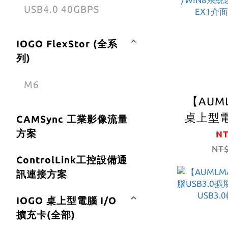
USB4.0 40GBPS
IOGO FlexStor (全系
列)
M6
【AUM
桌上型電
CAMSync 工業影像流量
本 USB3
方案
NT
C*1 組+
NT$
ControlLink工控設備通
組+輔助
訊連接方案
接擴充卡
控制晶
IOGO 桌上型電腦 I/O
5Gbit/
擴充卡(全部)