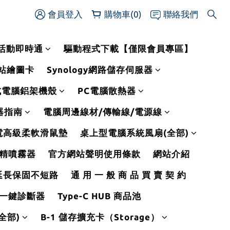
會員登入
購物車(0)
聯絡我們
活動即時通
驅動程式下載【僅限會員專區】
作站繪圖卡
Synology網路儲存伺服器
式電腦鋁架機殼
PC電腦散熱器
線器指南
電腦周邊線材/傳輸線/電源線
電高級柔軟滑鼠墊
桌上型電腦系統風扇(全部)
精噴霧器
官方網站聲明使用條款
網站介紹
延長保固不短路
通 用 一 般 商 品 買 賣 契 約
一鍵診斷器
Type-C HUB 商品池
全部)
B-1 儲存擴充卡（Storage）