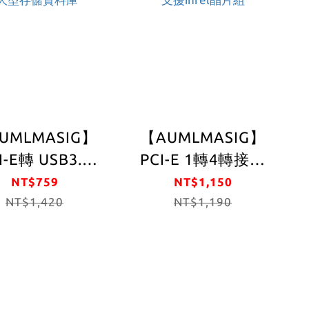
B3.0 雙核心晶片
桌上型電腦主機
S 伺服器 存儲資
【TC1U419N-
PE1-RE-L】
UMLMASIG】
【AUMLMASIG】
I-E轉 USB3.0
PCI-E 1轉4轉接卡
PE-C+USB*4
虛擬挖礦機 擴充多
NT$759
NT$1,150
rt 擴充卡 前置擴
NT$1,420
組顯示卡 PCI-E 1X
NT$1,190
轉接卡與前置
雙大4PIN供電PCI-E
PIN 雙核心NEC
4組 固態電容 50CM
組 NAS 桌上型
Windows10 免裝驅
主機/伺服器 /
動程式/支援inrel晶