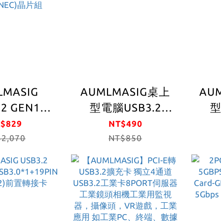
擾訊
LMASIG
AUMLMASIG桌上
AUM
.2 GEN1
型電腦USB3.2
型
19PIN 前置
gen1擴充卡 USB-A
GEN
$829
NT$490
5 PORT
2,070
2PORT 5Gbps+前
NT$850
.2 GNE1
置19PIN介面
+ 大4Pin輔
(USB3.0X2)
供電介面與
前置
USB3.0*2)