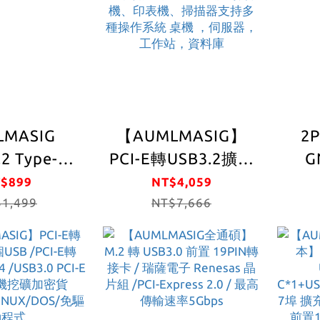
核心
s(NEC)晶片
組
LMASIG
【AUMLMASIG】
2P
2 Type-
PCI-E轉USB3.2擴充
G
3.0*1+19PIN
卡 獨立4通道
buil
$899
NT$4,059
.0*2)前置轉
1,499
USB3.2工業卡
NT$7,666
接卡
8PORT伺服器工業
ad
鏡頭相機工業用監
5G
視器，攝像頭，VR
A
遊戲，工業應用 如
工業PC、終端、數