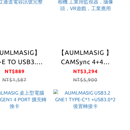
UMLMASIG】
【AUMLMASIG 】
-E TO USB3.0
CAMSync 4+4埠
充卡 高速 7-
USB 3.2 Gen 1 相機
NT$889
NT$3,294
RT 電腦主機板擴
NT$1,587
影像群控擷取 PCIe
NT$5,900
 最多7個後置 /
擴充卡 PCI-E轉
心 瑞薩科技主
USB3.2擴充卡 獨立
片/免驅動安裝
4通道USB3.2工業卡
方便/垂直全罩
8PORT伺服器工業
SB通道屏蔽干
鏡頭相機 工業用監