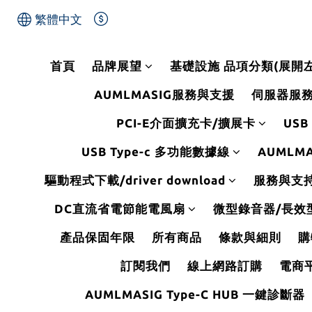
繁體中文
首頁
品牌展望
基礎設施 品項分類(展開
AUMLMASIG服務與支援
伺服器服
PCI-E介面擴充卡/擴展卡
USB
USB Type-c 多功能數據線
AUMLMA
驅動程式下載/driver download
服務與支持Se
DC直流省電節能電風扇
微型錄音器/長效
產品保固年限
所有商品
條款與細則
購
訂閱我們
線上網路訂購
電商
AUMLMASIG Type-C HUB 一鍵診斷器