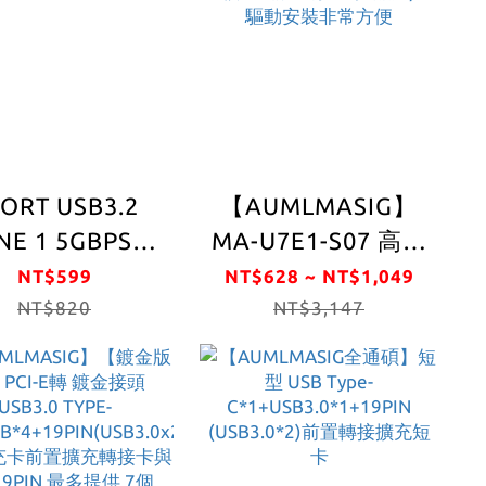
ORT USB3.2
【AUMLMASIG】
NE 1 5GBPS
MA-U7E1-S07 高速
t-in expansion
7-PORT 電腦主機板
NT$599
NT$628 ~ NT$1,049
Card-GEN1
NT$820
擴充卡 / PCI-E 轉
NT$3,147
apter USB3.2
USB 3.0 擴充卡 桌
bps built-in
上型電腦USB3.0擴
SM control
充卡最多7接後置 /
雙核心 瑞薩科技主
控晶片/免驅動安裝