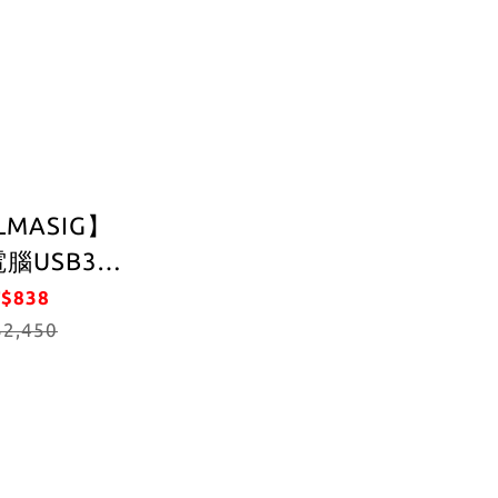
動 PCI-
大
面全通用插槽
LMASIG】
腦USB3.0
CI-E轉四組
$838
.0轉接擴充卡
2,450