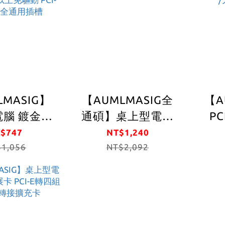
US
組 
NA
料庫
LMASIG】
【AUMLMASIG全
【A
腦 鍍金版
通碩】桌上型電腦
PC
.0 TYPE-
USB3擴充卡 6+2組
TY
$747
NT$1,240
USB3.0*2
1,056
高速後置
NT$2,092
po
供電 後置轉
USB+TYPE-
充
/台灣威盛
C+USB3.2gne1介面
19
片速度直達
卡【MA-USTC2-8P-
晶片
s /WIN8系統
L】
電腦