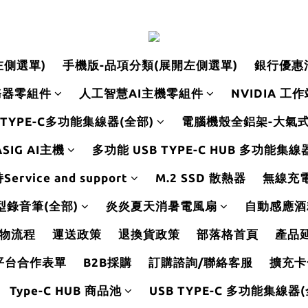
左側選單)
手機版-品項分類(展開左側選單)
銀行優惠
務器零組件
人工智慧AI主機零組件
NVIDIA 工
 TYPE-C多功能集線器(全部)
電腦機殼全鋁架-大氣
SIG AI主機
多功能 USB TYPE-C HUB 多功能集
rvice and support
M.2 SSD 散熱器
無線充
型錄音筆(全部)
炎炎夏天消暑電風扇
自動感應酒
物流程
運送政策
退換貨政策
部落格首頁
產品
平台合作表單
B2B採購
訂購諮詢/聯絡客服
擴充卡
Type-C HUB 商品池
USB TYPE-C 多功能集線器(