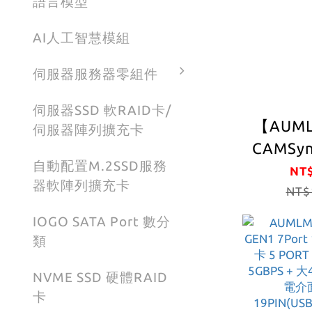
語言模型
AI人工智慧模組
伺服器服務器零組件
伺服器SSD 軟RAID卡/
【AUML
伺服器陣列擴充卡
CAMSyn
自動配置M.2SSD服務
3.2 Ge
NT$
器軟陣列擴充卡
群控擷取 
NT$
卡｜6晶
IOGO SATA Port 數分
道｜每
類
5GBP
NVME SSD 硬體RAID
道，支
卡