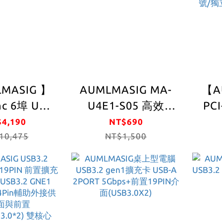
MASIG 】
AUMLMASIG MA-
【A
c 6埠 USB
U4E1-S05 高效
PCI
n 1 相機影像
USB3.2 Gen1
擴
4,190
NT$690
PCIe 擴充
10,475
4PORT 連接埠 擴充
NT$1,500
PO
片獨立6通
卡
充卡/
個通道具有
雙核
S｜不共用通
控晶
持多台設備
非常
連用
式U