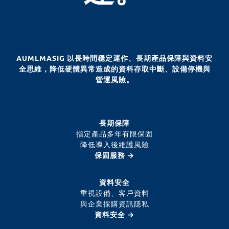
1000Mbps/Virtualization
support Intel VT-
c/Support
remote and no
AUMLMASIG 以長時間穩定運作、長期產品保障與資料安
hard disk system
全思維，降低硬體異常造成的資料存取中斷、設備停機與
營運風險。
🟡Intel chipset
reliability and
stability
長期保障
指定產品多年有限保固
降低導入後維護風險
保固服務 →
資料安全
重視設備、客戶資料
與企業採購資訊隱私
資料安全 →