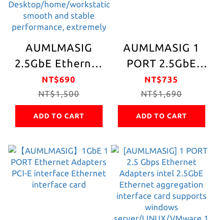
AUMLMASIG
AUMLMASIG 1
2.5GbE Ethernet
PORT 2.5GbE
interface card
network
NT$690
NT$735
desktop
NT$1,500
interface card
NT$1,690
computer 2.5G
intel 2.5GBPS
ADD TO CART
ADD TO CART
Ethernet PCI-E
I225 network
card Realtek
interface card
network chip
desktop
MA-RJ451P-2.5G-
computer
S PCI-Ex1 slot
2.5GGBPS high-
supports PCI
speed network