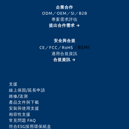
企業合作
ODM／OEM／SI／B2B
專案需求評估
提出合作需求 →
安全與合規
／BSMI
CE／FCC／RoHS
適用合規資訊
合規資訊 →
支援
線上保固/延長申請
維修/送測
產品文件與下載
安裝與使用支援
相容性支援
常見問題 FAQ
符合ESG採用環保紙盒