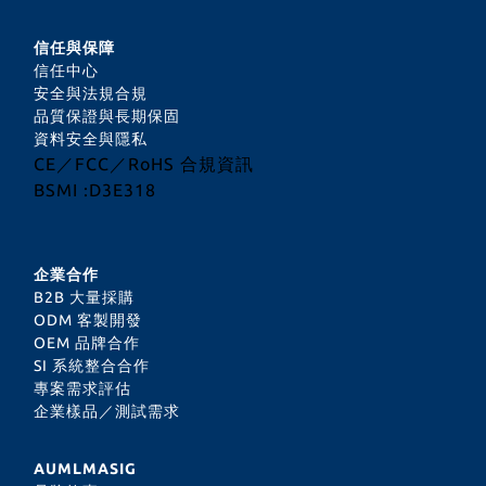
信任與保障
信任中心
安全與法規合規
品質保證與長期保固
資料安全與隱私
CE／FCC／RoHS 合規資訊
BSMI :D3E318
企業合作
B2B 大量採購
ODM 客製開發
OEM 品牌合作
SI 系統整合合作
專案需求評估
企業樣品／測試需求
AUMLMASIG