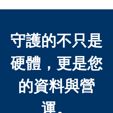
Protection
Version)
Lightning
Protection + R45
守護的不只是
Interface
Complimentary
Short Bezel
硬體，更是您
Applicable:
Home/Industrial/Server/Office/Standa
set of RJ-45
的資料與營
slots/Compatible
Sexual
support/Network
運。
speed up to