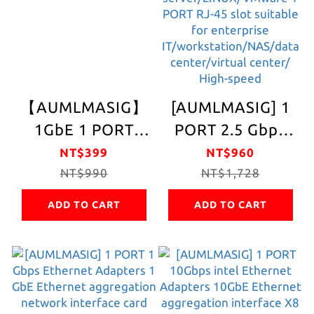
Express bus
card
supports IEEE
independent
reduces CPU
network card
usage NAS/
Desktop/home/workstation,
【AUMLMASIG】
[AUMLMASIG] 1
smooth and
1GbE 1 PORT
PORT 2.5 Gbps
stable
Ethernet
Ethernet
NT$399
NT$960
performance,
Adapters PCI-E
NT$990
Adapters intel
NT$1,728
extremely fast
interface
2.5GbE Ethernet
Internet access,
ADD TO CART
ADD TO CART
Ethernet
aggregation
low latency,
interface card
interface card
network speed
supports
up to 2500Mbps,
windows
gaming and e-
server/LINUX/VMwa