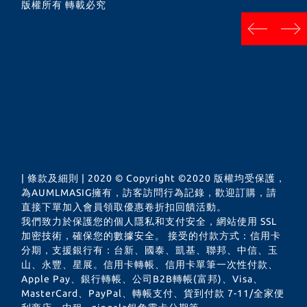
版權所有 轉載必究
next
prev
| 條款及細則 | 2020 © Copyright ©2020 版權均受保護，
為AUMLMASIG擁有，訪客訪問行為記錄，歡迎訂購，請
直接下單加入會員領取優惠卷折扣回饋活動。
我們致力於保護您的個人隱私和支付安全，網站使用 SSL
加密技術，確保您的數據安全。 接受的付款方式：信用卡
分期，支援銀行有：台新、國泰、凱基、聯邦、中信、玉
山、永豐、星展。信用卡轉帳、信用卡單筆一次性付款、
Apple Pay、銀行轉帳、公司B2B轉帳(富邦)、Visa、
MasterCard、PayPal、轉帳支付、貨到付款 7-11/全家便