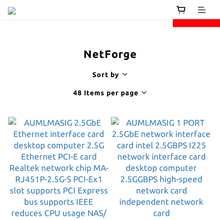
next
prev
NetForge
Sort by
48 Items per page