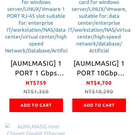
sports/high
1 PORT RJ-45
network
slot suitable for
speed/fast audio
enterprise
and video
IT/workstation/NAS
transmission
center/virtual
NAS/server/e-
center/ High-
sports/home
[AUMLMASIG] 1
[AUMLMASIG] 1
speed
high-speed
PORT 1 Gbps
PORT 10Gbps
network/database
network
Ethernet
intel Ethernet
NT$759
NT$4,700
speeds available
Adapters 1 GbE
NT$1,350
Adapters 10GbE
NT$10,290
up to 2.5Gbps
Ethernet
Ethernet
ADD TO CART
ADD TO CART
aggregation
aggregation
network
interface X8 card
interface card for
for windows