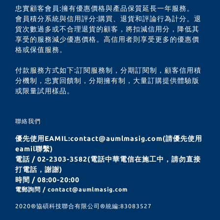
忠實顧客會員:擁有優惠價格與產品保質延長一年服務。
會員積分系統與信用評分:購買、退貨和評論行為計分。退
貨次數過多或不合理退貨的顧客，將扣減信用分，降低其
享受的服務減少優惠價格。高信用者則享受更多的優惠價
格或保值服務。
付款服務方式如下:訂閱服務制，分期訂閱制，顧客信用積
分機制，忠實回饋制，分期擁有制，大量訂購提供體驗版
或限量試用樣品。
聯絡我們
優先使用EAMIL:contact@aumlmasig.com(請優先使用
eamil聯繫)
電話 / 02-2303-3582(電話中華電信在施工中，請勿直接
打電話，謝謝)
時間 / 08:00-20:00
電郵詢問 / contact@aumlmasig.com
2020®︎協碩科技聯合有限公司®︎統編:83083527