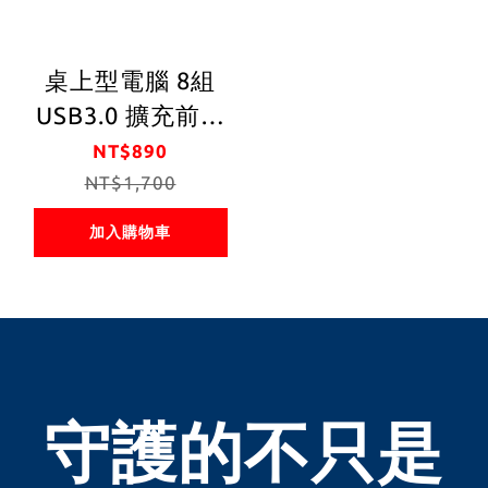
桌上型電腦 8組
USB3.0 擴充前置
面板HUB5.25寸插
NT$890
槽機殼前置面板 支
NT$1,700
持多種作業系統
加入購物車
win11， linux，
桌上型機殼 ，工業
電腦， 商業電腦，
工作站，資料庫桌
機
守護的不只是