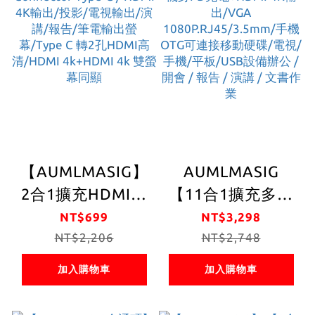
機/螢幕連接
電/手機/平板/電
視/投影機/螢幕連
接
【AUMLMASIG】
AUMLMASIG
2合1擴充HDMI集
【11合1擴充多功
線器-2in 1- C
能集線器】全機金
NT$699
NT$3,298
Connector Type-
NT$2,206
屬機身PD充電
NT$2,748
C / HDMI 4K輸出/
+HDMI 4K輸
加入購物車
加入購物車
投影/電視輸出/演
出/VGA
講/報告/筆電輸出
1080P.RJ45/3.5mm/