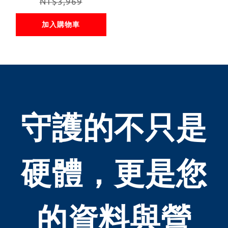
in1- C Internet
NT$3,969
Connector Type-
加入購物車
C / PD充電 / RJ-
45網路 /HDMI 4K
輸出/100W PD充
電功率 手機OTG/
移動硬碟/隨身碟/
守護的不只是
鍵盤/滑鼠等USB
設備
硬體，更是您
的資料與營