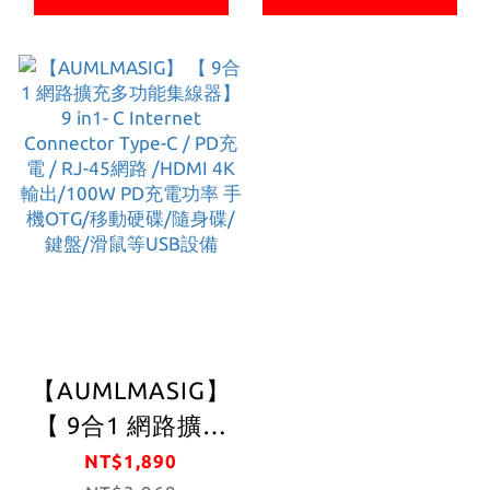
TYPE-C 直接輸出
4K輸出/100W PD
HDMI影像聲音
充電功率 手機
OTG/移動硬碟/隨
身碟/鍵盤/滑鼠等
USB設備
【AUMLMASIG】
【 9合1 網路擴充
多功能集線器】9
NT$1,890