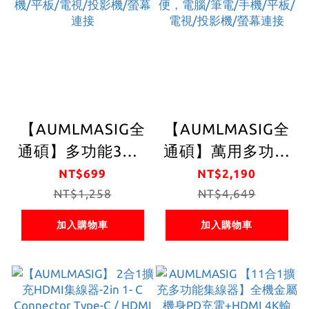
電+3.5MM音訊+支
持MST功能 支持
DP MODE
【AUMLMASIG全
【AUMLMASIG全
通碩】多功能3合1
通碩】萬用多功能
金屬機身集線器
11合1金屬集線器
NT$699
NT$2,190
+HDMI-4K輸出
NT$1,258
+PD充電
NT$4,649
+USB-
+HDMI4K輸出
加入購物車
加入購物車
PD100W+USB3.0，
+RJ45網路
辦公/娛樂 超方
+3*USB3.0+瑞昱
便，電腦/筆電/手
晶片，辦公/娛樂
機/平板/電視/投影
超方便，電腦/筆