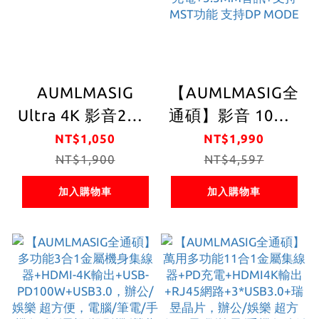
AUMLMASIG
【AUMLMASIG全
Ultra 4K 影音2合1
通碩】影音 10合1
擴充集線器 2in1-
擴充全功能金屬機
NT$1,050
NT$1,990
Connector 雙螢幕
NT$1,900
集線器+HDMI 4K
NT$4,597
FULL HD
輸出+PD+USB3.2
加入購物車
加入購物車
1080P/UHD 4K 解
GEN2 10GBPS+內
析度 順暢的畫面顯
建3大晶片包含影
示 144HZ高刷新
像處理晶片+大廠
體驗 流暢動感，高
USB主控晶片+音
速暢遊
效處理晶片+PD充