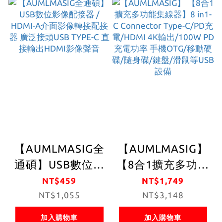
螢幕/Type C 轉2
手機OTG可連接移
孔HDMI高
動硬碟/電視/手機/
清/HDMI
平板/USB設備辦
4k+HDMI 4k 雙螢
公 / 開會 / 報告 /
幕同顯
演講 / 文書作業
【AUMLMASIG全
【AUMLMASIG】
通碩】USB數位影
【8合1擴充多功能
像配接器 / HDMI-
集線器】8 in1- C
NT$459
NT$1,749
A介面影像轉接配
NT$1,055
Connector Type-
NT$3,148
接器 廣泛接頭USB
C/PD充電/HDMI
加入購物車
加入購物車