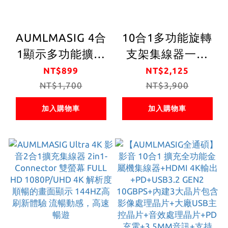
AUMLMASIG 4合
10合1多功能旋轉
1顯示多功能擴充
支架集線器一台
集線器 4-in-1
HUB+摺疊支架功
NT$899
NT$2,125
HDMI +VGA 雙螢
NT$1,700
能 PD充電+HDMI
NT$3,900
幕同顯隨身線 全金
4K輸出 RJ45網路
加入購物車
加入購物車
屬機身4in1-HUB
+3*USB3.0金屬10
HDMI
in 1 C
4K+VGA1080P
USB-PD輔助供電
PDMAX100W
1*USB3.0(5GBPS)